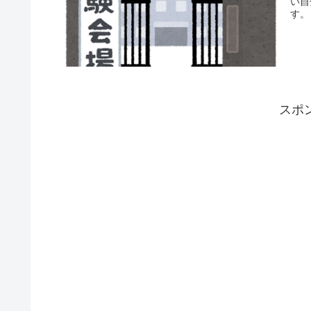
い自
す。
スポ