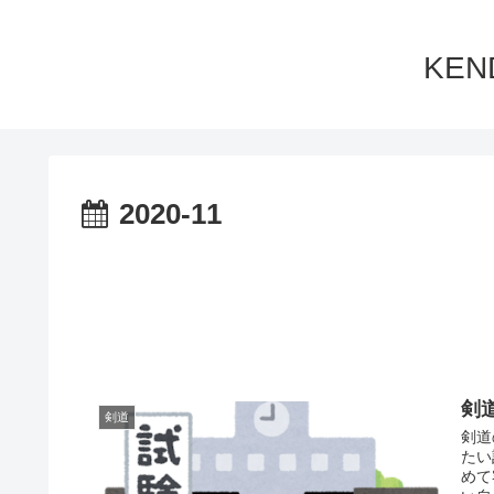
KE
2020-11
剣
剣道
剣道
たい
めて