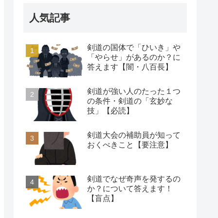
人気記事
剣道の国体で「ひいき」や
「やらせ」があるのか？に
答えます【闇・八百長】
剣道が強い人のたった１つ
の条件・剣道の「玄妙な
技」【必読】
剣道大会の補助員が知って
おくべきこと【要注意】
剣道でなぜ奇声を発するの
か？について答えます！
【盲点】