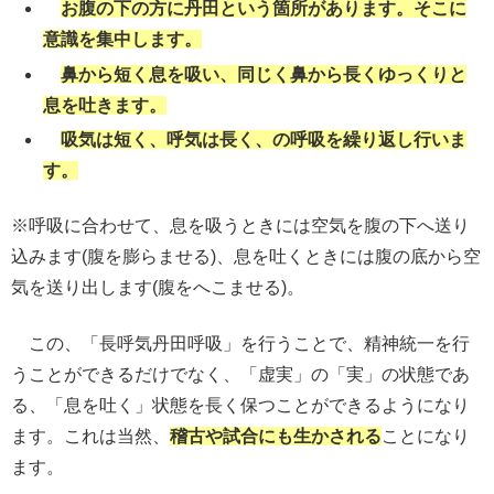
お腹の下の方に丹田という箇所があります。そこに
意識を集中します。
鼻から短く息を吸い、同じく鼻から長くゆっくりと
息を吐きます。
吸気は短く、呼気は長く、の呼吸を繰り返し行いま
す。
※呼吸に合わせて、息を吸うときには空気を腹の下へ送り
込みます(腹を膨らませる)、息を吐くときには腹の底から空
気を送り出します(腹をへこませる)。
この、「長呼気丹田呼吸」を行うことで、精神統一を行
うことができるだけでなく、「虚実」の「実」の状態であ
る、「息を吐く」状態を長く保つことができるようになり
ます。これは当然、
稽古や試合にも生かされる
ことになり
ます。