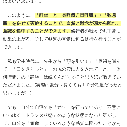
ばよいと思います。
このように、
「静坐」と「長呼気丹田呼吸」・「数息
観」を併せて実施することで、自然と雑念が頭から離れ、
意識を集中することができます。
修行者の我々でも非常に
効果の上がる、そして剣道の真髄に迫る修行を行うことが
できます。
私も学生時代に、先生から「顎を引いて」「奥歯を噛ん
で」「口をきりっと」「お尻の穴に力を入れて」と、一体
何時間この「静坐」は続くんだ(-_-;)？と思うほど教えてい
ただきました。(実際は数分～長くても１０分程度だったと
思いますが…)
でも、自分で自宅でも「静坐」を行っていると、不意に
いわゆる「トランス状態」のような状態になった気がし
て、自分を「俯瞰」しているような感覚に陥ったことがあ