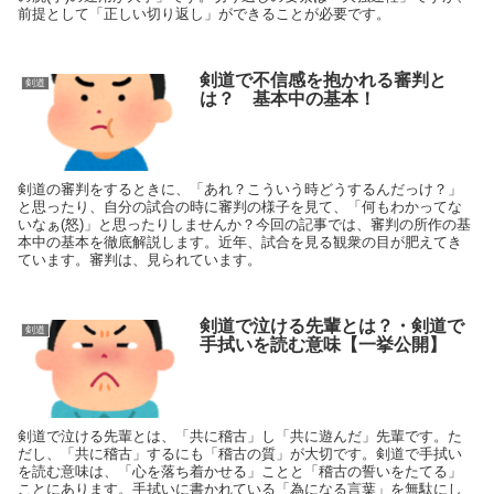
前提として「正しい切り返し」ができることが必要です。
剣道で不信感を抱かれる審判と
剣道
は？ 基本中の基本！
剣道の審判をするときに、「あれ？こういう時どうするんだっけ？」
と思ったり、自分の試合の時に審判の様子を見て、「何もわかってな
いなぁ(怒)」と思ったりしませんか？今回の記事では、審判の所作の基
本中の基本を徹底解説します。近年、試合を見る観衆の目が肥えてき
ています。審判は、見られています。
剣道で泣ける先輩とは？・剣道で
剣道
手拭いを読む意味【一挙公開】
剣道で泣ける先輩とは、「共に稽古」し「共に遊んだ」先輩です。た
だし、「共に稽古」するにも「稽古の質」が大切です。剣道で手拭い
を読む意味は、「心を落ち着かせる」ことと「稽古の誓いをたてる」
ことにあります。手拭いに書かれている「為になる言葉」を無駄にし