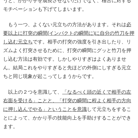
うと、かかり手を成長させないだけでなく、稽古に対する
モチベーションも下げてしまいます。
もう一つ、よくない元立ちの方法があります。それは
必
要以上に打突の瞬間(インパクトの瞬間に)に自分の竹刀を押
し込む元立ち
です。相手の打突の強度を引き出したり、リ
ズムよく打突させるために、打突の瞬間にグッと竹刀を押
し込む方法は有効です。しかしやりすぎはよくありませ
ん。結局これをやりすぎると先ほどの外側にしすぎる元立
ちと同じ現象が起こってしまうからです。
以上の２つを意識して、
「なるべく頭の近くで相手の左
右面を受ける」ことと、「打突の瞬間に程よく相手の方向
に押し込んでやる」ということを意識
して元立ちをするこ
とによって、かかり手の技能向上を手助けすることができ
ます。