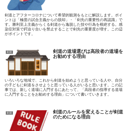
剣道とアフターコロナについて希望的観測をもとに解説します。ポイ
ントは「極度の試合主義からの脱却」・「剣先の重要性の再認識」で
す。勝利至上主義からくる剣道から逸脱した技や行為を根絶する。感
染症対策で鍔迫り合いを禁止することで剣先の重要度が増す。この辺
がポイントです。
剣道の道場選びは高段者の道場を
剣道
お勧めする理由
いろいろな地域で、これから剣道を始めようと思っている人や、自分
の子どもに剣道をさせようと思っている人がいると思います。この記
事では、新しく道場に入門するにあたって、「高段者の指導する道場
に入門することをお勧めする理由」について書いていきます。
剣道のルールを変えることが剣道
剣道
のためになる理由