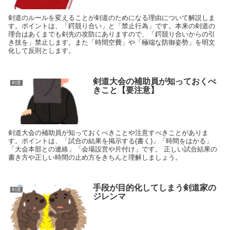
剣道のルールを変えることが剣道のためになる理由について解説しま
す。ポイントは、「鍔競り合い」と「禁止行為」です。本来の剣道の
理合はあくまでも剣先の攻防にありますので、「鍔競り合いからの引
き技を」禁止します。また「時間空費」や「極端な防御姿勢」を明文
化して反則とします。
剣道大会の補助員が知っておくべ
剣道
きこと【要注意】
剣道大会の補助員が知っておくべきことや注意すべきことがありま
す。ポイントは、「試合の結果を掲示する(書く)」「時間をはかる」
「大会本部との連絡」「会場設営や片付け」です。 正しい試合結果の
書き方や正しい時間の止め方をきちんと理解しましょう。
手段が目的化してしまう剣道家の
剣道
ジレンマ