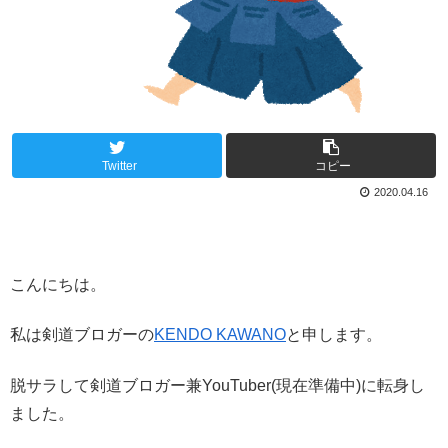
Twitter
コピー
2020.04.16
こんにちは。
私は剣道ブロガーの
KENDO KAWANO
と申します。
脱サラして剣道ブロガー兼YouTuber(現在準備中)に転身し
ました。