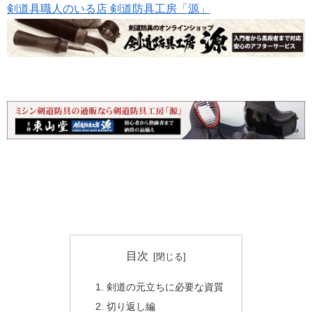
剣道具職人のいる店 剣道防具工房「源」
目次
剣道の元立ちに必要な資質
切り返し編