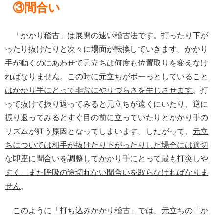
③間合い
「かかり稽古」は展開の速い稽古法です。打ったり下が
ったり抜けたりと次々に場面が転換していきます。かかり
手が動くのにあわせて元立ちは何度も位置取りを変えなけ
ればなりません。この時に
元立ちがボーっとしていること
はかかり手にとって非常にやりづらさを生じさせます
。打
って抜けて振り返ってみると元立ちが遠くにいたり、逆に
振り返ってみるとすぐ目の前に立っていたりとかかり手の
リズムが狂う原因となってしまいます。したがって、
元立
ちについては相手が抜けたり下がったりした場合には適切
な即座に間合いを調整してかかり手にとって最も打突しや
すく、また呼吸の途切れない間合いを取らなければなりま
せん
。
このように
「打ち込みかかり稽古」では、元立ちの「か