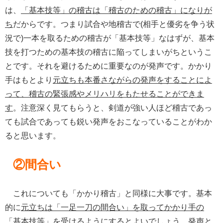
は、
「基本技等」の稽古は「稽古のための稽古」になりが
ち
だからです。つまり試合や地稽古で(相手と優劣を争う状
況で)一本を取るための稽古が「基本技等」なはずが、基本
技を打つための基本技の稽古に陥ってしまいがちというこ
とです。それを避けるために重要なのが発声です。かかり
手はもとより
元立ちも本番さながらの発声をすることによ
って、稽古の緊張感やメリハリをもたせることができま
す
。注意深く見てもらうと、剣道が強い人ほど稽古であっ
ても試合であっても鋭い発声をおこなっていることがわか
ると思います。
②間合い
これについても「かかり稽古」と同様に大事です。基本
的に
元立ちは「一足一刀の間合い」を取ってかかり手の
「基本技等」を受けるようにする
とよいでしょう。発声と