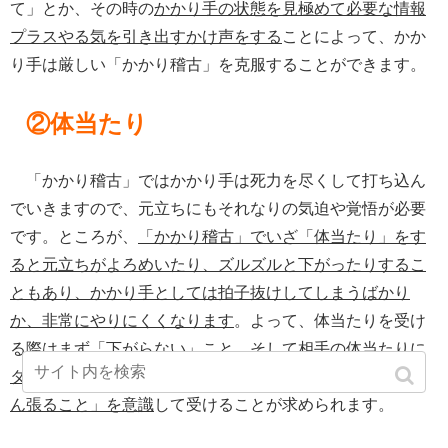
て」とか、その時の
かかり手の状態を見極めて必要な情報
プラスやる気を引き出すかけ声をする
ことによって、かか
り手は厳しい「かかり稽古」を克服することができます。
②体当たり
「かかり稽古」ではかかり手は死力を尽くして打ち込ん
でいきますので、元立ちにもそれなりの気迫や覚悟が必要
です。ところが、
「かかり稽古」でいざ「体当たり」をす
ると元立ちがよろめいたり、ズルズルと下がったりするこ
ともあり、かかり手としては拍子抜けしてしまうばかり
か、非常にやりにくくなります
。よって、体当たりを受け
る際はまず「下がらない」こと、そして
相手の体当たりに
タイミングを合わせて「左足をしっかりと後ろにさげて踏
ん張ること」を意識
して受けることが求められます。