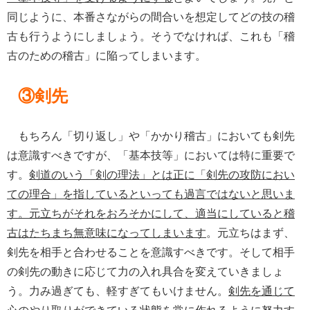
同じように、本番さながらの間合いを想定してどの技の稽
古も行うようにしましょう。そうでなければ、これも「稽
古のための稽古」に陥ってしまいます。
③剣先
もちろん「切り返し」や「かかり稽古」においても剣先
は意識すべきですが、「基本技等」においては特に重要で
す。
剣道のいう「剣の理法」とは正に「剣先の攻防におい
ての理合」を指しているといっても過言ではないと思いま
す。元立ちがそれをおろそかにして、適当にしていると稽
古はたちまち無意味になってしまいます
。元立ちはまず、
剣先を相手と合わせることを意識すべきです。そして相手
の剣先の動きに応じて力の入れ具合を変えていきましょ
う。力み過ぎても、軽すぎてもいけません。
剣先を通じて