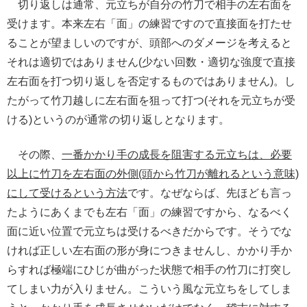
切り返しは通常、元立ちが自分の竹刀で相手の左右面を
受けます。本来左右「面」の練習ですので直接面を打たせ
ることが望ましいのですが、頭部へのダメージを考えると
それは適切ではありません(少ない回数・適切な強度で直接
左右面を打つ切り返しを否定するものではありません)。し
たがって竹刀越しに左右面を狙って打つ(それを元立ちが受
ける)というのが通常の切り返しとなります。
その際、
一番かかり手の成長を阻害する元立ちは、必要
以上に竹刀を左右面の外側(頭から竹刀が離れるという意味)
にして受けるという方法
です。なぜならば、先ほども言っ
たようにあくまでも左右「面」の練習ですから、なるべく
面に近い位置で元立ちは受けるべきだからです。そうでな
ければ正しい左右面の形が身につきませんし、かかり手か
らすれば極端にひじが曲がった状態で相手の竹刀に打突し
てしまい力が入りません。こういう風な元立ちをしてしま