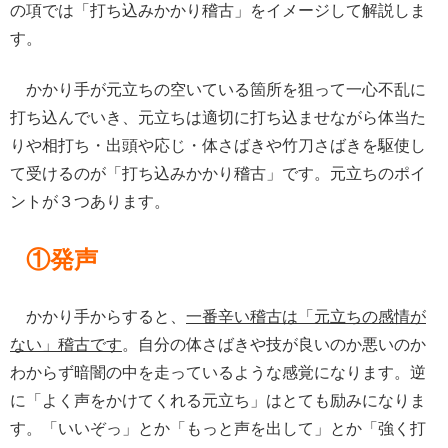
の項では「打ち込みかかり稽古」をイメージして解説しま
す。
かかり手が元立ちの空いている箇所を狙って一心不乱に
打ち込んでいき、元立ちは適切に打ち込ませながら体当た
りや相打ち・出頭や応じ・体さばきや竹刀さばきを駆使し
て受けるのが「打ち込みかかり稽古」です。元立ちのポイ
ントが３つあります。
①発声
かかり手からすると、
一番辛い稽古は「元立ちの感情が
ない」稽古です
。自分の体さばきや技が良いのか悪いのか
わからず暗闇の中を走っているような感覚になります。逆
に「よく声をかけてくれる元立ち」はとても励みになりま
す。「いいぞっ」とか「もっと声を出して」とか「強く打