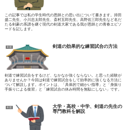
この記事では私の学生時代の恩師との思い出について書きます。持田
盛二先生、小川忠太郎先生、斎村五郎先生、高野佐三郎先生など名だ
たる剣豪の系譜を継ぐ現代の剣道大家である我が恩師との青春エピソ
ードを記します。
剣道の効果的な練習試合の方法
剣道
剣道で練習試合をするけど、なかなか強くならない。と思った経験が
ありませんか？今回は剣道で練習試合をして効率的に強くなる方法に
ついて解説します。ポイントは、「具体的で細かい指導」と「身振り
手振りによる復習」と「練習試合の休み時間を無駄にしない」です。
大学・高校・中学、剣道の先生の
剣道
専門教科を解説