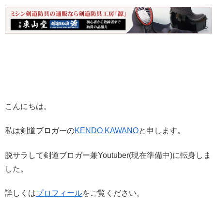
こんにちは。
私は剣道ブロガーの
KENDO KAWANO
と申します。
脱サラして剣道ブロガー兼Youtuber(現在準備中)に転身しま
した。
詳しくは
プロフィール
をご覧ください。