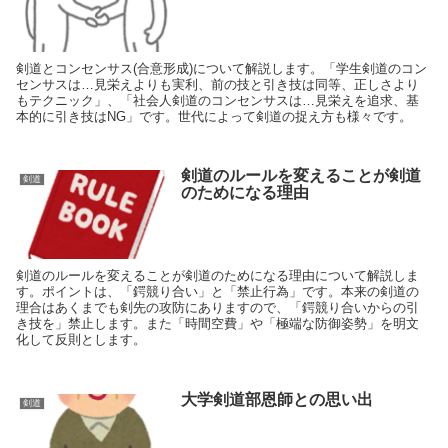
剣道とコンセンサス(合意形成)について解説します。「学生剣道のコン
センサスは…見栄えよりも実利、前の技と引き技は同等、正しさより
もテクニック」、「社会人剣道のコンセンサスは…見栄えを追求、基
本的に引き技はNG」です。世代によって剣道の捉え方も様々です。
剣道のルールを変えることが剣道
剣道
のためになる理由
剣道のルールを変えることが剣道のためになる理由について解説しま
す。ポイントは、「鍔競り合い」と「禁止行為」です。本来の剣道の
理合はあくまでも剣先の攻防にありますので、「鍔競り合いからの引
き技を」禁止します。また「時間空費」や「極端な防御姿勢」を明文
化して反則とします。
大学剣道部恩師との思い出
剣道