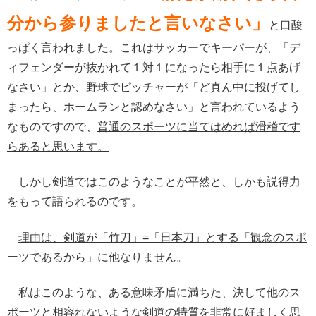
分から参りましたと言いなさい」
と口酸
っぱく言われました。これはサッカーでキーパーが、「デ
ィフェンダーが抜かれて１対１になったら相手に１点あげ
なさい」とか、野球でピッチャーが「ど真ん中に投げてし
まったら、ホームランと認めなさい」と言われているよう
なものですので、
普通のスポーツに当てはめれば滑稽です
らあると思います。
しかし剣道ではこのようなことが平然と、しかも説得力
をもって語られるのです。
理由は、剣道が「竹刀」=「日本刀」とする「観念のスポ
ーツであるから」に他なりません。
私はこのような、ある意味矛盾に満ちた、決して他のス
ポーツと相容れないような剣道の特質を非常に好ましく思