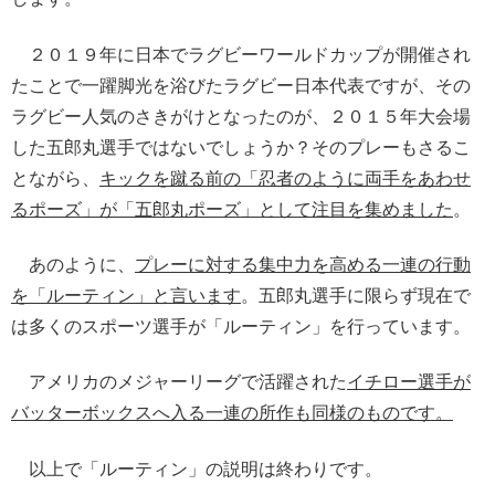
２０１９年に日本でラグビーワールドカップが開催され
たことで一躍脚光を浴びたラグビー日本代表ですが、その
ラグビー人気のさきがけとなったのが、２０１５年大会場
した五郎丸選手ではないでしょうか？そのプレーもさるこ
とながら、
キックを蹴る前の「忍者のように両手をあわせ
るポーズ」が「五郎丸ポーズ」として注目を集めました
。
あのように、
プレーに対する集中力を高める一連の行動
を「ルーティン」と言います
。五郎丸選手に限らず現在で
は多くのスポーツ選手が「ルーティン」を行っています。
アメリカのメジャーリーグで活躍された
イチロー選手が
バッターボックスへ入る一連の所作も同様のものです。
以上で「ルーティン」の説明は終わりです。