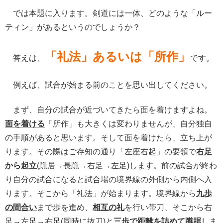
では本題に入ります。剣道には一体、どのような「ルー
ティン」があるというのでしょうか？
「礼法」あるいは「所作」
答えは、
です。
例えば、試合が始まる前のことを思い出してください。
まず、自分の試合が近づいてきたら面を着けますよね。
面を着ける
「所作」も大きくは変わりませんが、自分独自
の手順があると思います。そして面を着けたら、立ち上が
ります。その際はご存知の通り「左座右起」の要領で
右足
から起立
(
跪居→長跪→右足→左足
)
します。前の試合が終わ
り自分の試合になると試合場の境界線の外側から内側へ入
ります。
そこから「礼法」が始まります。境界線から
九歩
の間合い
まで歩を進め、
相互の礼
を行い帯刀、そこから右
足→左足→右足
(
同時に抜刀
)
と
三歩で距離を詰めて蹲踞
しま